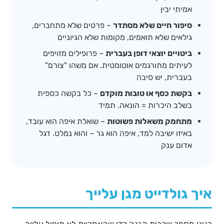
אמיתי יבין
סיפור חיים שלא מסתדר
– פרטים שלא מתחברים,
גילאים שלא תואמים, מקומות שלא הגיוניים
ביטויים יוצאי דופן בעברית
– פרופילים מזויפים
לעיתים מתורגמים אוטומטית. אם משהו "צורם"
בעברית, יש סיבה
בקשת כסף או טובות מוקדם
– כל בקשה כספית
בשלב היכרות = הונאה. תמיד
מתחמק משאלות פשוטות
– שואלת איפה הוא עובד,
באיזו ישיבה למד, איפה הוא גר – והוא נמלט. דגל
אדום ענק
איך גולדייט מגן עלייך
בנינו מספר שכבות הגנה כדי שהאחריות לא תיפול עלייך